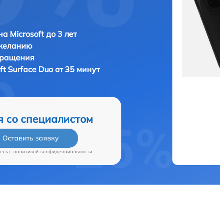
а Microsoft до 3 лет
 желанию
бращения
ft Surface Duo от 35 минут
я со специалистом
Оставить заявку
есь c
политикой конфиденциальности