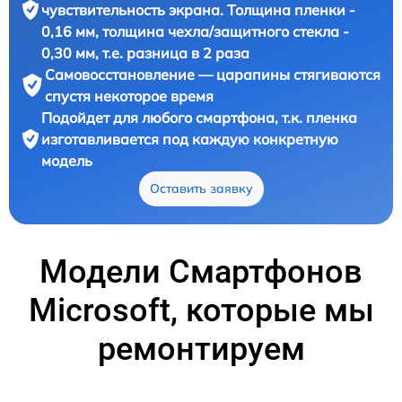
чувствительность экрана. Толщина пленки -
0,16 мм, толщина чехла/защитного стекла -
0,30 мм, т.е. разница в 2 раза
Самовосстановление — царапины стягиваются
спустя некоторое время
Подойдет для любого смартфона, т.к. пленка
изготавливается под каждую конкретную
модель
Оставить заявку
Модели Смартфонов
Microsoft, которые мы
ремонтируем