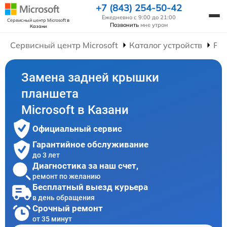
+7 (843) 254-50-42
Ежедневно с 9:00 до 21:00
Сервисный центр Microsoft
в
Позвонить
мне утром
Казани
Сервисный центр Microsoft
Каталог устройств
Ре
Замена задней крышки
планшета
Microsoft в Казани
Официальный сервис
Гарантийное обслуживание
до 3 лет
Диагностика за наш счет,
ремонт по желанию
Бесплатный выезд курьера
в день обращения
Срочный ремонт
от 35 минут