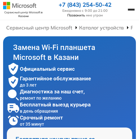
+7 (843) 254-50-42
Ежедневно с 9:00 до 21:00
Сервисный центр Microsoft
в
Позвонить
мне утром
Казани
Сервисный центр Microsoft
Каталог устройств
Ре
Замена Wi-Fi планшета
Microsoft в Казани
Официальный сервис
Гарантийное обслуживание
до 3 лет
Диагностика за наш счет,
ремонт по желанию
Бесплатный выезд курьера
в день обращения
Срочный ремонт
от 35 минут