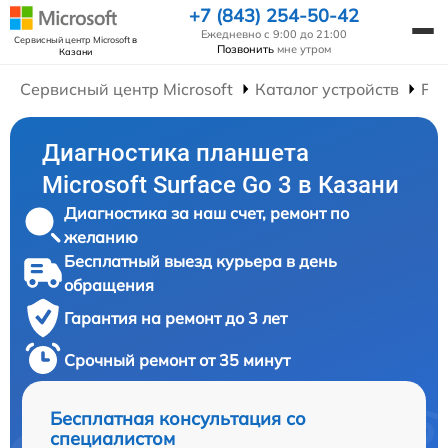
+7 (843) 254-50-42
Ежедневно с 9:00 до 21:00
Сервисный центр Microsoft
в
Позвонить
мне утром
Казани
Сервисный центр Microsoft
Каталог устройств
Ре
Диагностика планшета
Microsoft Surface Go 3 в Казани
Диагностика за наш счет, ремонт по
желанию
Бесплатный выезд курьера в день
обращения
Гарантия на ремонт до 3 лет
Срочный ремонт от 35 минут
Бесплатная консультация со
специалистом