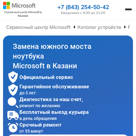
+7 (843) 254-50-42
Сервисный центр Microsoft
в
Ежедневно с 9:00 до 21:00
Казани
Сервисный центр Microsoft
Каталог устройств
Рем
Замена южного моста
ноутбука
Microsoft в Казани
Официальный сервис
Гарантийное обслуживание
до 3 лет
Диагностика за наш счет,
ремонт по желанию
Бесплатный выезд курьера
в день обращения
Срочный ремонт
от 35 минут