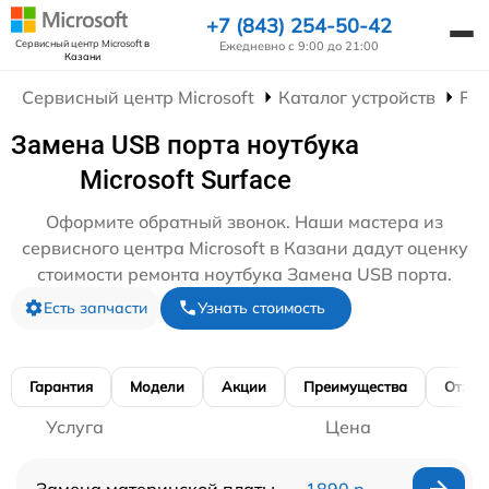
+7 (843) 254-50-42
Сервисный центр Microsoft
в
Ежедневно с 9:00 до 21:00
Казани
Сервисный центр Microsoft
Каталог устройств
Рем
Замена USB порта ноутбука
Microsoft Surface
Оформите обратный звонок. Наши мастера из
сервисного центра Microsoft в Казани дадут оценку
стоимости ремонта ноутбука Замена USB порта.
Есть запчасти
Узнать стоимость
Гарантия
Модели
Акции
Преимущества
Отзы
Услуга
Цена
Замена материнской платы
1890 р