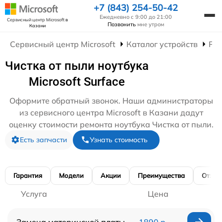
+7 (843) 254-50-42
Ежедневно с 9:00 до 21:00
Сервисный центр Microsoft
в
Позвонить
мне утром
Казани
Сервисный центр Microsoft
Каталог устройств
Рем
Чистка от пыли ноутбука
Microsoft Surface
Оформите обратный звонок. Наши администраторы
из сервисного центра Microsoft в Казани дадут
оценку стоимости ремонта ноутбука Чистка от пыли.
Есть запчасти
Узнать стоимость
Гарантия
Модели
Акции
Преимущества
Отзы
Услуга
Цена
Замена материнской платы
1890 р