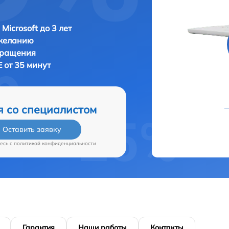
Microsoft до 3 лет
 желанию
бращения
E от 35 минут
я со специалистом
Оставить заявку
есь c
политикой конфиденциальности
Гарантия
Наши работы
Контакты