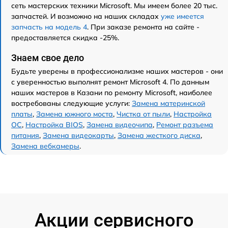
сеть мастерских техники Microsoft. Мы имеем более 20 тыс.
запчастей. И возможно на наших складах
уже имеется
запчасть на модель 4
. При заказе ремонта на сайте -
предоставляется скидка -25%.
Знаем свое дело
Будьте уверены в профессионализме наших мастеров - они
с уверенностью выполнят ремонт Microsoft 4. По данным
наших мастеров в Казани по ремонту Microsoft, наиболее
востребованы следующие услуги:
Замена материнской
платы
,
Замена южного моста
,
Чистка от пыли
,
Настройка
ОС
,
Настройка BIOS
,
Замена видеочипа
,
Ремонт разъема
питания
,
Замена видеокарты
,
Замена жесткого диска
,
Замена вебкамеры
.
Акции сервисного